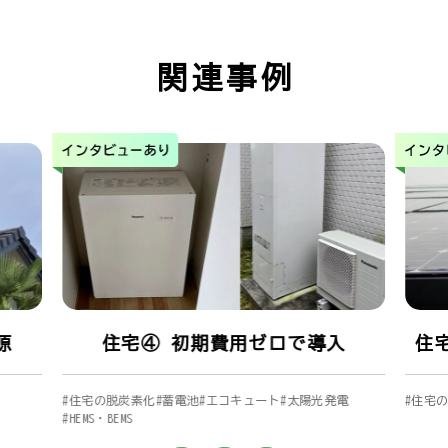
関連事例
源
住宅④ 初期費用ゼロで導入
住
#住宅の脱炭素化
#蓄電池
#エコキュート
#太陽光発電
#住宅
#HEMS・BEMS