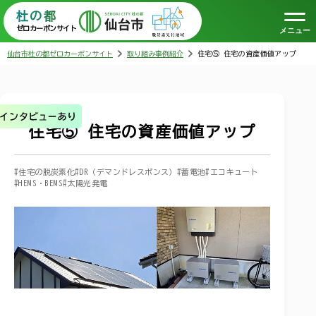
杜の都
ゼロカーボンサイト
メニュー
仙台市杜の都ゼロカーボンサイト
取り組み事例紹介
住宅⑤ 住宅の資産価値アップ
住宅⑤ 住宅の資産価値アップ
#住宅の脱炭素化
#DR（デマンドレスポンス）
#蓄電池
#エコキュート
#HEMS・BEMS
#太陽光発電