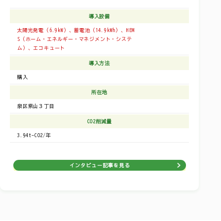
導入設備
太陽光発電（6.9kW）、蓄電池（14.9kWh）、HEM
S（ホーム・エネルギー・マネジメント・システ
ム）、エコキュート
導入方法
購入
所在地
泉区紫山３丁目
CO2削減量
3.94t-CO2/年
インタビュー記事を見る