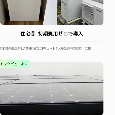
住宅④ 初期費用ゼロで導入
#住宅の脱炭素化
#蓄電池
#エコキュート
#太陽光発電
#HEMS・BEMS