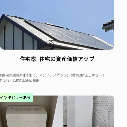
住宅⑤ 住宅の資産価値アップ
#住宅の脱炭素化
#DR（デマンドレスポンス）
#蓄電池
#エコキュート
#HEMS・BEMS
#太陽光発電