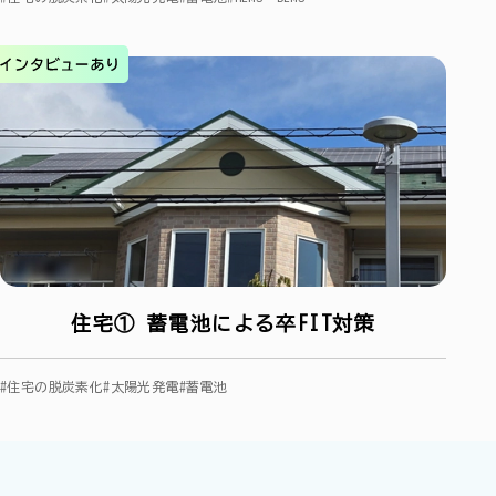
住宅① 蓄電池による卒FIT対策
#住宅の脱炭素化
#太陽光発電
#蓄電池